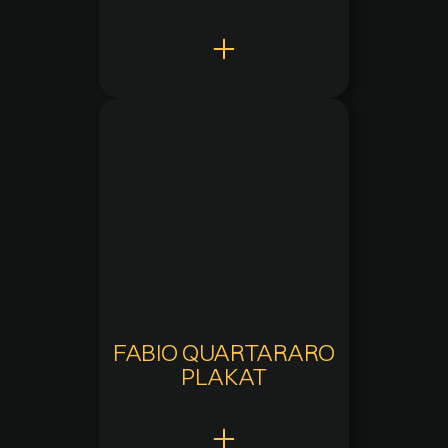
Claw Points
10
Hinzugefügt
20.05.2025 um 09:21
Aktuelle Verfügbarkeit
Verfügbar
Zuletzt verfügbar
-
Verfügbarkeitsdauer
-
FABIO QUARTARARO
PLAKAT