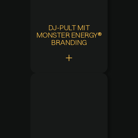
Zuletzt verfügbar
01.07.2025 - 00:00
Verfügbarkeitsdauer
-
DJ-PULT MIT
MONSTER ENERGY®
BRANDING
Claw Points
300
Hinzugefügt
20.05.2025 um 11:05
Aktuelle Verfügbarkeit
Nicht mehr verfügbar