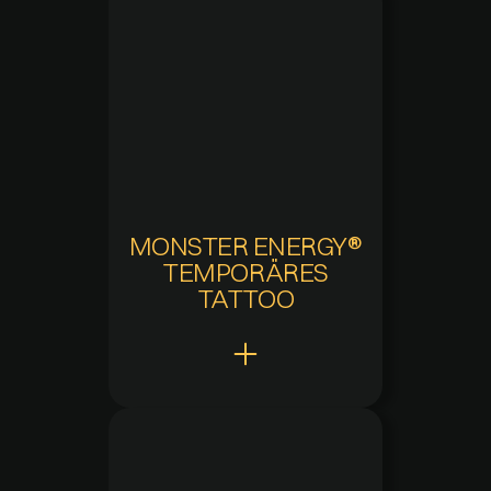
Hinzugefügt
12.08.2025 um 12:29
Aktuelle Verfügbarkeit
Verfügbar
Zuletzt verfügbar
-
Verfügbarkeitsdauer
-
MONSTER ENERGY®
TEMPORÄRES
TATTOO
Claw Points
10
Hinzugefügt
02.09.2025 um 14:22