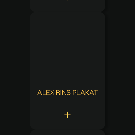
Claw Points
10
Hinzugefügt
20.05.2025 um 01:54
Aktuelle Verfügbarkeit
Verfügbar
Zuletzt verfügbar
-
Verfügbarkeitsdauer
-
ALEX RINS PLAKAT
Claw Points
10