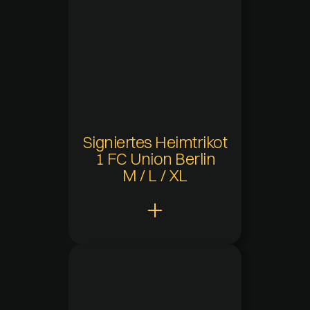
Hinzugefügt
09.12.2024 um 14:32
Aktuelle Verfügbarkeit
-
Zuletzt verfügbar
01.07.2025 - 00:00
Verfügbarkeitsdauer
-
Signiertes Heimtrikot
1 FC Union Berlin
M / L / XL
Claw Points
400
Hinzugefügt
09.12.2024 um 14:30