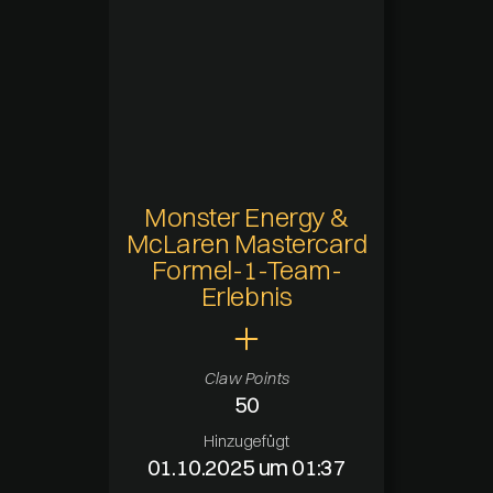
Hinzugefügt
20.05.2025 um 09:21
Aktuelle Verfügbarkeit
Verfügbar
Zuletzt verfügbar
-
Verfügbarkeitsdauer
Monster Energy &
-
McLaren Mastercard
Formel-1-Team-
Erlebnis
Claw Points
50
Hinzugefügt
01.10.2025 um 01:37