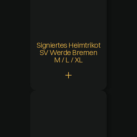
Aktuelle Verfügbarkeit
-
Zuletzt verfügbar
01.07.2025 - 00:00
Verfügbarkeitsdauer
-
Signiertes Heimtrikot
SV Werde Bremen
M / L / XL
Claw Points
400
Hinzugefügt
09.12.2024 um 14:20
Aktuelle Verfügbarkeit
-